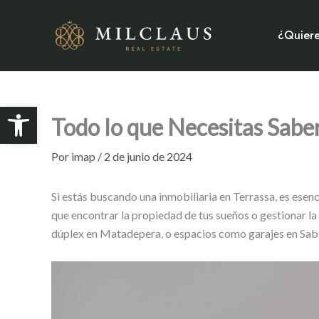
Ir
al
¿Quiere
contenido
Abrir barra de herramientas
Todo lo que Necesitas Saber
Por
imap
/
2 de junio de 2024
Si estás buscando una inmobiliaria en Terrassa, es esen
que encontrar la propiedad de tus sueños o gestionar la 
dúplex en Matadepera, o espacios como garajes en Sabad